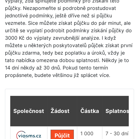
výplaty, zda splňujete podmínky pro získání této
půjčky. Nezapomeňte si podrobně prostudovat
jednotlivé podmínky, ještě dříve než si půjčku
vezmete. Sice můžete získat půjčku do pár minut, ale
určitě se vyplatí podrobit podmínky získání půjčky do
3000 Kč do výplaty zevrubnější analýze. I když
můžete u některých poskytovatelů půjček získat první
půjčku zdarma, tedy bez poplatku a úroků, vždy je
tato nabídka omezena dobou splatnosti. Někdy je to
14 dní někdy až 30 dnů. Pokud tento termín
propásnete, budete většinou již splácet více.
Společnost
Žádost
Částka
Splatnost
1 000
7 - 30 dní
Půjčit