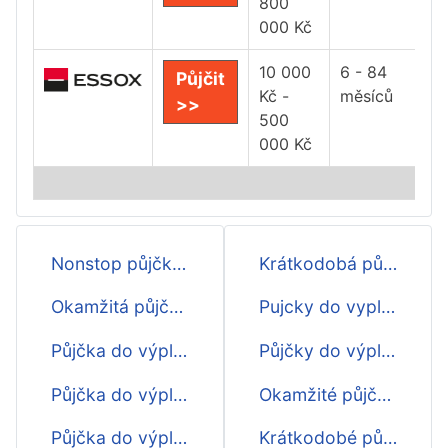
800
000 Kč
10 000
6 - 84
Půjčit
Kč -
měsíců
>>
500
000 Kč
Nonstop půjčka do výplaty
Krátkodobá půjčka do výplaty
Okamžitá půjčka do výplaty
Pujcky do vyplaty
Půjčka do výplaty ještě dnes
Půjčky do výplaty
Půjčka do výplaty 4000
Okamžité půjčky do výplaty
Půjčka do výplaty 5000
Krátkodobé půjčky ihned do výplaty