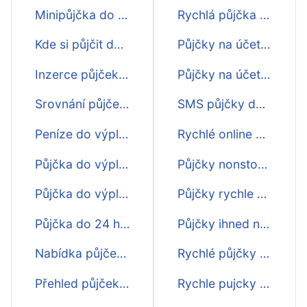
Minipůjčka do výplaty
Rychlá půjčka do výplaty na splátky
Kde si půjčit do výplaty
Půjčky na účet ihned do výplaty
Inzerce půjček do výplaty
Půjčky na účet do výplaty ještě dnes
Srovnání půjček do výplaty
SMS půjčky do výplaty ihned
Peníze do výplaty
Rychlé online půjčky do výplaty
Půjčka do výplaty ihned na účet
Půjčky nonstop do výplaty
Půjčka do výplaty na 30 dní
Půjčky rychle do výplaty
Půjčka do 24 hodin
Půjčky ihned na bankovní účet do výplaty
Nabídka půjček do výplaty
Rychlé půjčky do výplaty nonstop
Přehled půjček do výplaty
Rychle pujcky do vyplaty