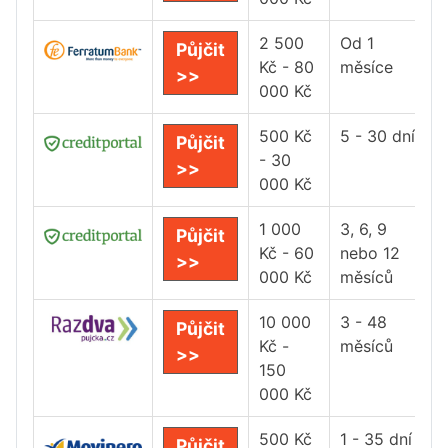
2 500
Od 1
Půjčit
Kč - 80
měsíce
>>
000 Kč
500 Kč
5 - 30 dní
Půjčit
- 30
>>
000 Kč
1 000
3, 6, 9
Půjčit
Kč - 60
nebo 12
>>
000 Kč
měsíců
10 000
3 - 48
Půjčit
Kč -
měsíců
>>
150
000 Kč
500 Kč
1 - 35 dní
Půjčit