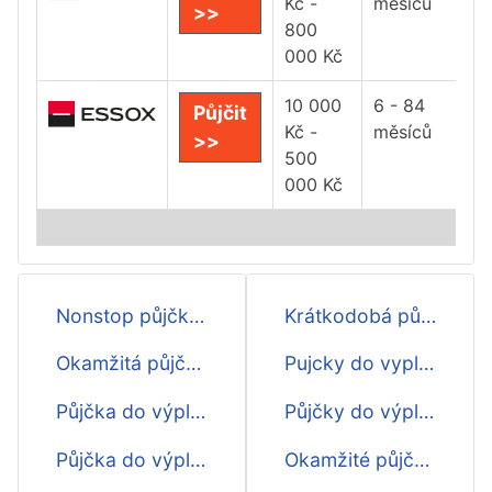
Kč -
měsíců
>>
800
000 Kč
10 000
6 - 84
Půjčit
Kč -
měsíců
>>
500
000 Kč
Nonstop půjčka do výplaty
Krátkodobá půjčka do výplaty
Okamžitá půjčka do výplaty
Pujcky do vyplaty
Půjčka do výplaty ještě dnes
Půjčky do výplaty
Půjčka do výplaty 4000
Okamžité půjčky do výplaty