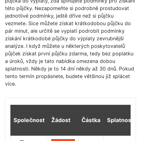
půjčka do výplaty, zda splňujete podmínky pro získání
této půjčky. Nezapomeňte si podrobně prostudovat
jednotlivé podmínky, ještě dříve než si půjčku
vezmete. Sice můžete získat krátkodobou půjčku do
pár minut, ale určitě se vyplatí podrobit podmínky
získání krátkodobé půjčky do výplaty zevrubnější
analýze. I když můžete u některých poskytovatelů
půjček získat první půjčku zdarma, tedy bez poplatku
a úroků, vždy je tato nabídka omezena dobou
splatnosti. Někdy je to 14 dní někdy až 30 dnů. Pokud
tento termín propásnete, budete většinou již splácet
více.
Společnost
Žádost
Částka
Splatnost